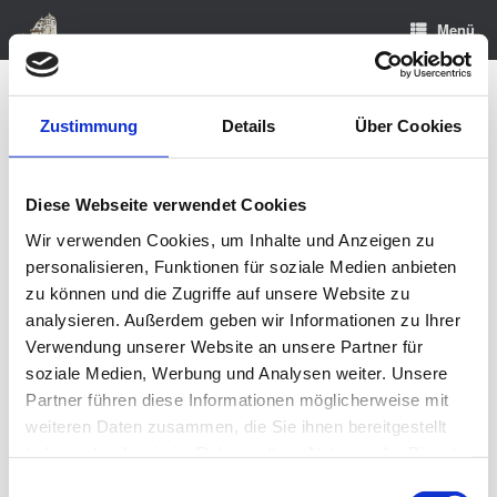
Zum
Menü
Inhalt
springen
Startseite
»
Solmser Schloss
Zustimmung
Details
Über Cookies
Solmser Schloss
.
Diese Webseite verwendet Cookies
Wir verwenden Cookies, um Inhalte und Anzeigen zu
Geschichte▸
personalisieren, Funktionen für soziale Medien anbieten
zu können und die Zugriffe auf unsere Website zu
analysieren. Außerdem geben wir Informationen zu Ihrer
Verwendung unserer Website an unsere Partner für
soziale Medien, Werbung und Analysen weiter. Unsere
Partner führen diese Informationen möglicherweise mit
weiteren Daten zusammen, die Sie ihnen bereitgestellt
Sanierung ▸
haben oder die sie im Rahmen Ihrer Nutzung der Dienste
gesammelt haben.
Einwilligungsauswahl